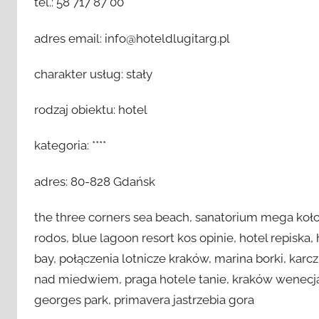
tel.: 58 717 87 00
adres email: info@hoteldlugitarg.pl
charakter usług: stały
rodzaj obiektu: hotel
kategoria: ****
adres: 80-828 Gdańsk
the three corners sea beach, sanatorium mega kołob
rodos, blue lagoon resort kos opinie, hotel repiska,
bay, połączenia lotnicze kraków, marina borki, kar
nad miedwiem, praga hotele tanie, kraków wenecja, 
georges park, primavera jastrzebia gora