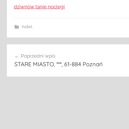
dziwnów tanie noclegi
hotel
Nawigacja
Poprzedni wpis
wpisu
STARE MIASTO, ***, 61-884 Poznań