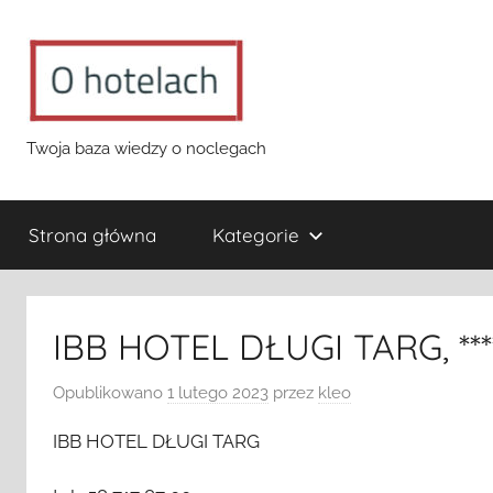
Przejdź
do
treści
o-
Twoja baza wiedzy o noclegach
hotelach.pl
Strona główna
Kategorie
IBB HOTEL DŁUGI TARG, ***
Opublikowano
1 lutego 2023
przez
kleo
IBB HOTEL DŁUGI TARG