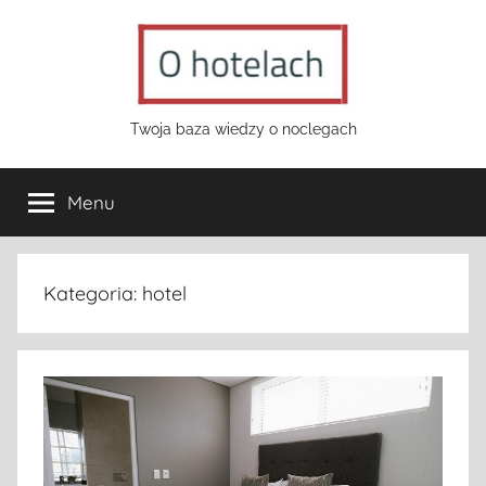
Przejdź
do
treści
o-
Twoja baza wiedzy o noclegach
hotelach.pl
Menu
Kategoria:
hotel