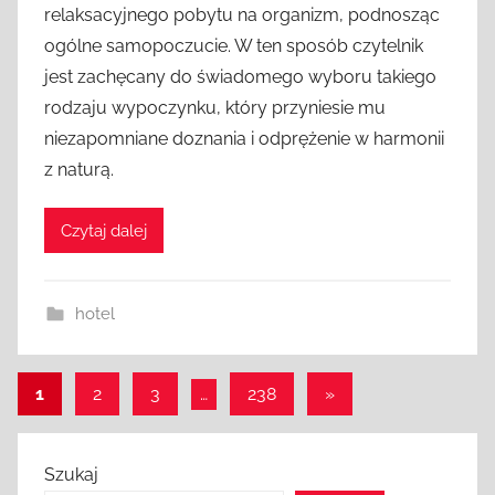
relaksacyjnego pobytu na organizm, podnosząc
ogólne samopoczucie. W ten sposób czytelnik
jest zachęcany do świadomego wyboru takiego
rodzaju wypoczynku, który przyniesie mu
niezapomniane doznania i odprężenie w harmonii
z naturą.
Czytaj dalej
hotel
Stronicowanie
Następne
1
2
3
…
238
»
wpisy
wpisów
Szukaj