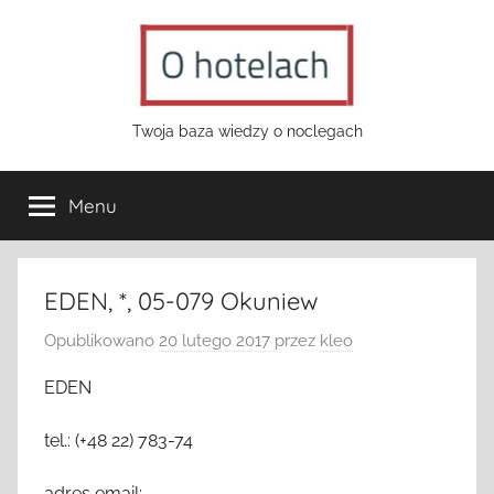
Przejdź
do
treści
o-
Twoja baza wiedzy o noclegach
hotelach.pl
Menu
EDEN, *, 05-079 Okuniew
Opublikowano
20 lutego 2017
przez
kleo
EDEN
tel.: (+48 22) 783-74
adres email: