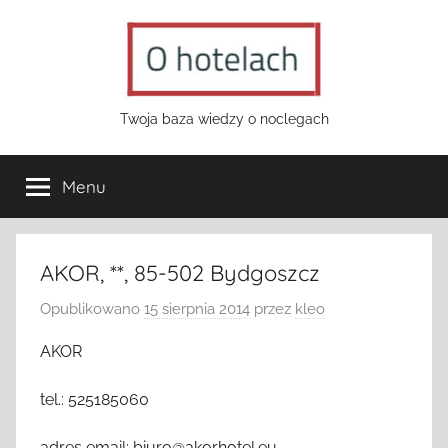
Przejdź
do
treści
o-
Twoja baza wiedzy o noclegach
hotelach.pl
Menu
AKOR, **, 85-502 Bydgoszcz
Opublikowano
15 sierpnia 2014
przez
kleo
AKOR
tel.: 525185060
adres email: biuro@akorhotel.eu