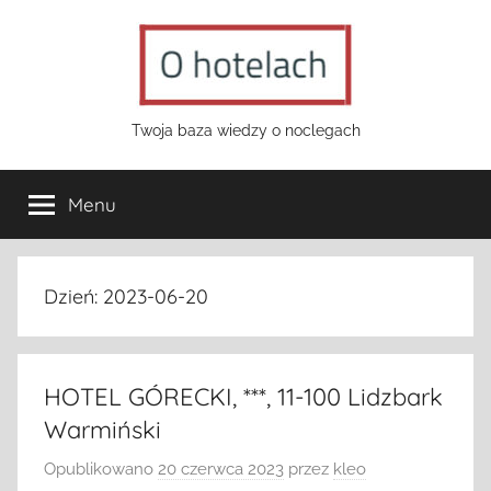
Przejdź
do
treści
o-
Twoja baza wiedzy o noclegach
hotelach.pl
Menu
Dzień:
2023-06-20
HOTEL GÓRECKI, ***, 11-100 Lidzbark
Warmiński
Opublikowano
20 czerwca 2023
przez
kleo