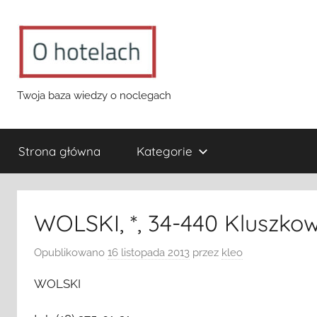
Przejdź
do
treści
o-
Twoja baza wiedzy o noclegach
hotelach.pl
Strona główna
Kategorie
WOLSKI, *, 34-440 Kluszko
Opublikowano
16 listopada 2013
przez
kleo
WOLSKI