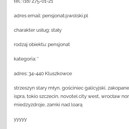
tel.: (18) 275-01-21
adres email: pensjonat@wolski.pl
charakter usług: stały
rodzaj obiektu: pensjonat
kategoria: *
adres: 34-440 Kluszkowce
strzeszyn stary młyn, gościniec galicyjski, zakopan
ispra, tokio szczecin, novotel city west, wrocław no
miedzyzdroje, zamki nad loarą
yyyyy