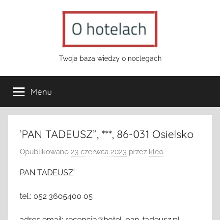
Przejdź
do
treści
o-
Twoja baza wiedzy o noclegach
hotelach.pl
Menu
’PAN TADEUSZ”, ***, 86-031 Osielsko
Opublikowano
23 czerwca 2023
przez
kleo
PAN TADEUSZ”
tel.: 052 3605400 05
adres email: recepcja@hotel-pan-tadeusz.pl