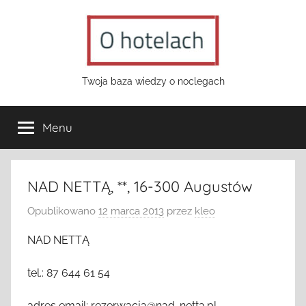
Przejdź
do
treści
o-
Twoja baza wiedzy o noclegach
hotelach.pl
Menu
NAD NETTĄ, **, 16-300 Augustów
Opublikowano
12 marca 2013
przez
kleo
NAD NETTĄ
tel.: 87 644 61 54
adres email: rezerwacja@nad-netta.pl