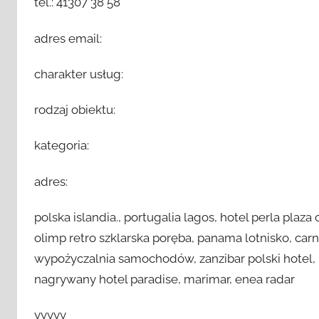
tel.: 41307 38 58
adres email:
charakter usług:
rodzaj obiektu:
kategoria:
adres:
polska islandia., portugalia lagos, hotel perla pl
olimp retro szklarska poręba, panama lotnisko, carn
wypożyczalnia samochodów, zanzibar polski hotel, p
nagrywany hotel paradise, marimar, enea radar
yyyyy