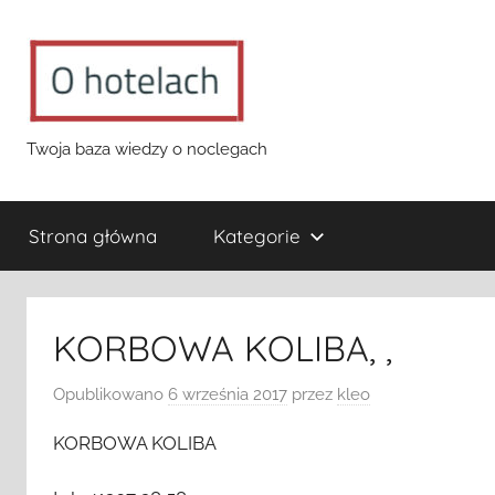
Przejdź
do
treści
o-
Twoja baza wiedzy o noclegach
hotelach.pl
Strona główna
Kategorie
KORBOWA KOLIBA, ,
Opublikowano
6 września 2017
przez
kleo
KORBOWA KOLIBA