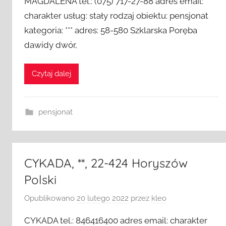
MAGDALENA tel.: (075) 717-27-88 adres email:
charakter usług: stały rodzaj obiektu: pensjonat
kategoria: *** adres: 58-580 Szklarska Poręba
dawidy dwór,
Czytaj dalej
pensjonat
CYKADA, **, 22-424 Horyszów
Polski
Opublikowano
20 lutego 2022
przez
kleo
CYKADA tel.: 846416400 adres email: charakter