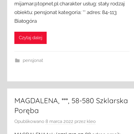
mijamar@topnet.pl charakter usług: stały rodzaj
obiektu: pensjonat kategoria: ** adres: 84-113
Białogóra
Czytaj dalej
pensjonat
MAGDALENA, ***, 58-580 Szklarska
Poręba
Opublikowano
8 marca 2022
przez
kleo