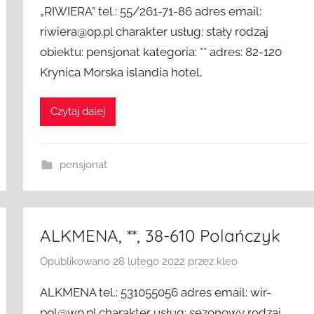
„RIWIERA” tel.: 55/261-71-86 adres email:
riwiera@op.pl charakter usług: stały rodzaj
obiektu: pensjonat kategoria: ** adres: 82-120
Krynica Morska islandia hotel,
Czytaj dalej
pensjonat
ALKMENA, **, 38-610 Polańczyk
Opublikowano
28 lutego 2022
przez
kleo
ALKMENA tel.: 531055056 adres email: wir-
pol@wp.pl charakter usług: sezonowy rodzaj