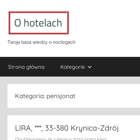
Przejdź
do
treści
o-
Twoja baza wiedzy o noclegach
hotelach.pl
Strona główna
Kategorie
Kategoria:
pensjonat
LIRA, ***, 33-380 Krynica-Zdrój
Opublikowano
25 czerwca 2022
przez
kleo