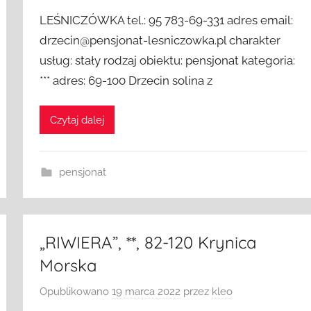
LEŚNICZÓWKA tel.: 95 783-69-331 adres email:
drzecin@pensjonat-lesniczowka.pl charakter
usług: stały rodzaj obiektu: pensjonat kategoria:
*** adres: 69-100 Drzecin solina z
Czytaj dalej
pensjonat
„RIWIERA”, **, 82-120 Krynica
Morska
Opublikowano
19 marca 2022
przez
kleo