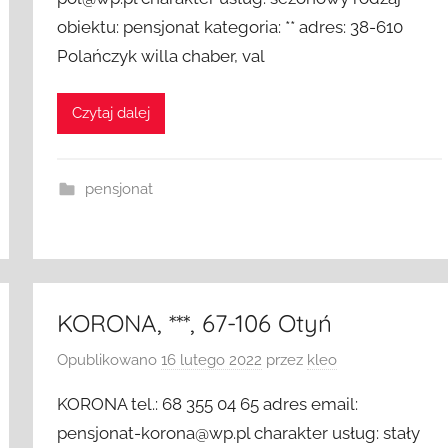
obiektu: pensjonat kategoria: ** adres: 38-610
Polańczyk willa chaber, val
Czytaj dalej
pensjonat
KORONA, ***, 67-106 Otyń
Opublikowano
16 lutego 2022
przez
kleo
KORONA tel.: 68 355 04 65 adres email:
pensjonat-korona@wp.pl charakter usług: stały