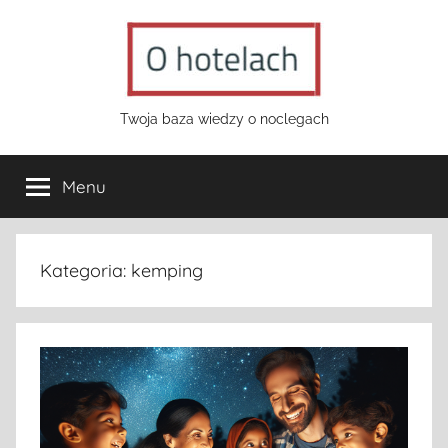
Przejdź
do
treści
o-
Twoja baza wiedzy o noclegach
hotelach.pl
Menu
Kategoria:
kemping