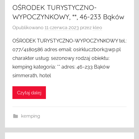
OŚRODEK TURYSTYCZNO-
WYPOCZYNKOWY, **, 46-233 Bąków
Opublikowano
11 czerwca 2023
przez
kleo
OŚRODEK TURYSTYCZNO-WYPOCZYNKOWY tel.:
077/4180586 adres email: osirkluczbork@wp.pl
charakter usług: sezonowy rodzaj obiektu:
kemping kategoria: ** adres: 46-233 Bąków
simmerath, hotel
Czytaj dalej
kemping