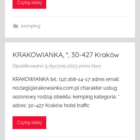
Czytaj dalej
kemping
KRAKOWIANKA, *, 30-427 Kraków
Opublikowano
5 stycznia 2023
przez
kleo
KRAKOWIANKA tel.: (12) 268-14-17 adres email:
noclegi@krakowianka.com.pl charakter usług:
sezonowy rodzaj obiektu: kemping kategoria: *
adres: 30-427 Kraków hotel traffic
Czytaj dalej