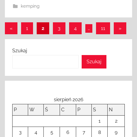
kemping
Stronicowanie
Poprzednie
Następ
«
1
2
3
4
…
11
»
wpisy
wpisy
wpisów
Szukaj
Szukaj
sierpień 2026
P
W
Ś
C
P
S
N
1
2
3
4
5
6
7
8
9