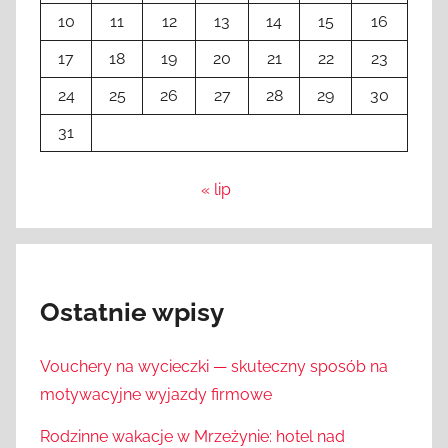
10
11
12
13
14
15
16
17
18
19
20
21
22
23
24
25
26
27
28
29
30
31
« lip
Ostatnie wpisy
Vouchery na wycieczki — skuteczny sposób na
motywacyjne wyjazdy firmowe
Rodzinne wakacje w Mrzeżynie: hotel nad