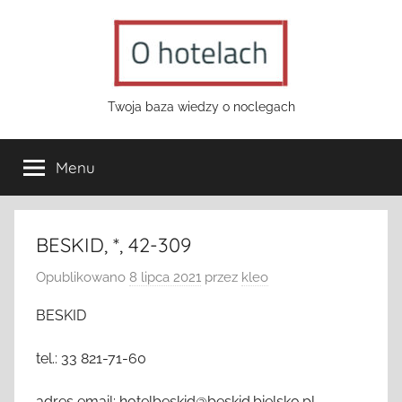
Przejdź
do
treści
o-
Twoja baza wiedzy o noclegach
hotelach.pl
Menu
BESKID, *, 42-309
Opublikowano
8 lipca 2021
przez
kleo
BESKID
tel.: 33 821-71-60
adres email: hotelbeskid@beskid.bielsko.pl