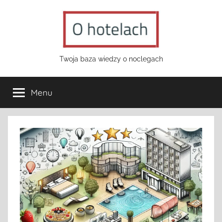
Przejdź
do
treści
o-
Twoja baza wiedzy o noclegach
hotelach.pl
Menu