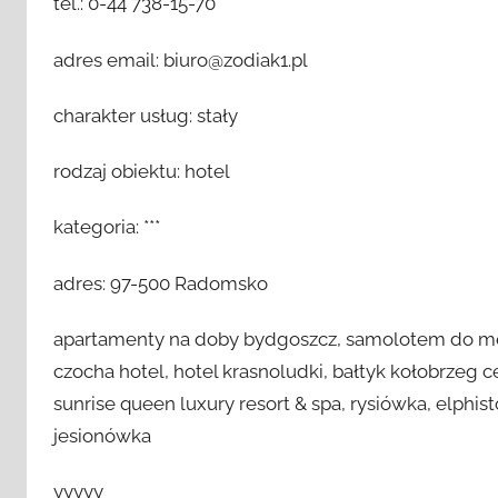
tel.: 0-44 738-15-70
adres email: biuro@zodiak1.pl
charakter usług: stały
rodzaj obiektu: hotel
kategoria: ***
adres: 97-500 Radomsko
apartamenty na doby bydgoszcz, samolotem do me
czocha hotel, hotel krasnoludki, bałtyk kołobrzeg c
sunrise queen luxury resort & spa, rysiówka, elphist
jesionówka
yyyyy