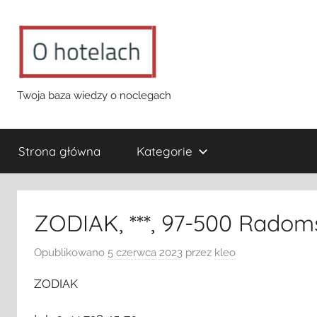
Przejdź
do
treści
o-
Twoja baza wiedzy o noclegach
hotelach.pl
Strona główna
Kategorie
ZODIAK, ***, 97-500 Radom
Opublikowano
5 czerwca 2023
przez
kleo
ZODIAK