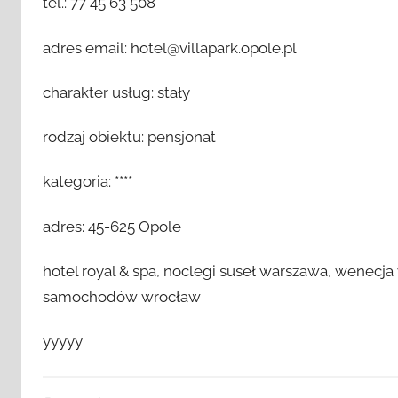
tel.: 77 45 63 508
adres email: hotel@villapark.opole.pl
charakter usług: stały
rodzaj obiektu: pensjonat
kategoria: ****
adres: 45-625 Opole
hotel royal & spa, noclegi suseł warszawa, wenecja
samochodów wrocław
yyyyy