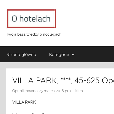
Przejdź
do
treści
o-
Twoja baza wiedzy o noclegach
hotelach.pl
Strona główna
Kategorie
VILLA PARK, ****, 45-625 Op
Opublikowano
25 marca 2016
przez
kleo
VILLA PARK