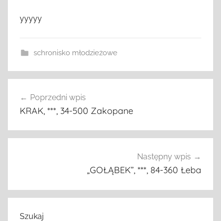
yyyyy
schronisko młodzieżowe
Nawigacja
Poprzedni wpis
wpisu
KRAK, ***, 34-500 Zakopane
Następny wpis
„GOŁĄBEK”, ***, 84-360 Łeba
Szukaj