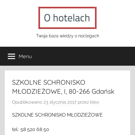
Przejdź
do
treści
o-
Twoja baza wiedzy o noclegach
hotelach.pl
Menu
SZKOLNE SCHRONISKO
MŁODZIEŻOWE, I, 80-266 Gdańsk
Opublikowano
23 stycznia 2017
przez
kleo
SZKOLNE SCHRONISKO MŁODZIEŻOWE
tel.: 58 520 68 50