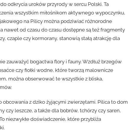
 do odkrycia uroków przyrody w sercu Polski. Ta
czenia wszystkim miłośnikom aktywnego wypoczynku,
kajakowego na Pilicy można podziwiać różnorodne
, a nawet od czasu do czasu dostępne są też fragmenty
y, czaple czy kormorany, stanowią stałą atrakcję dla
nie zauważyć bogactwa flory i fauny. Wzdłuż brzegów
, kosaćce czy fiołki wodne, które tworzą malownicze
em, można obserwować te wszystkie z bliska,
emów.
o obcowania z dziko żyjącymi zwierzętami. Pilica to dom
my czy leszcze, a także dla bobrów, tchórzy czy saren,
o niezwykłe doświadczenie, które przybliża
i.