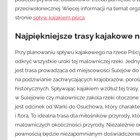
przeciwsłonecznej. Więcej informacji na temat org
stronie
spływ kajakiem pilica
.
Najpiękniejsze trasy kajakowe n
Przy planowaniu spływu kajakowego na rzece Pilic
odkryć wszystkie uroki tej malowniczej rzeki. Jedn
jest trasa prowadząca od miejscowości Sulejów do 
na podziwianie zachwycających krajobrazów, poroś
historycznych. Spływając kajakiem wzdłuż tej trasy,
w Sulejowie czy malownicze zakola rzeki otoczone b
jest odcinek od Warki do Osuchowa, który charakt
i florą. To idealna trasa dla miłośników przyrody, k
malowniczych okoliczności przyrody. Niezależnie od
pewnością będzie niezapomnianym doświadczenie