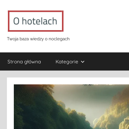
Przejdź
do
treści
o-
Twoja baza wiedzy o noclegach
hotelach.pl
Strona główna
Kategorie