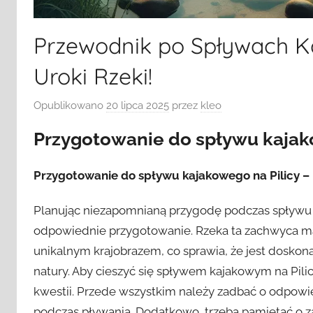
Przewodnik po Spływach Ka
Uroki Rzeki!
Opublikowano
20 lipca 2025
przez
kleo
Przygotowanie do spływu kajak
Przygotowanie do spływu kajakowego na Pilicy –
Planując niezapomnianą przygodę podczas spływu k
odpowiednie przygotowanie. Rzeka ta zachwyca mal
unikalnym krajobrazem, co sprawia, że jest dosk
natury. Aby cieszyć się spływem kajakowym na Pilic
kwestii. Przede wszystkim należy zadbać o odpowi
podczas pływania. Dodatkowo, trzeba pamiętać o za