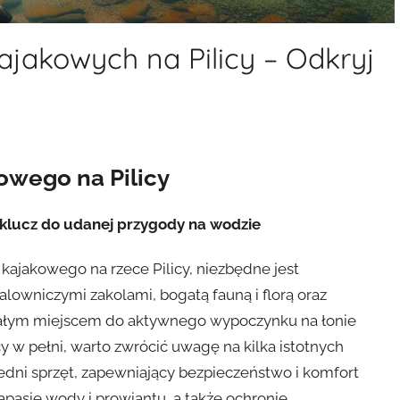
jakowych na Pilicy – Odkryj
owego na Pilicy
 klucz do udanej przygody na wodzie
ajakowego na rzece Pilicy, niezbędne jest
owniczymi zakolami, bogatą fauną i florą oraz
onałym miejscem do aktywnego wypoczynku na łonie
y w pełni, warto zwrócić uwagę na kilka istotnych
edni sprzęt, zapewniający bezpieczeństwo i komfort
pasie wody i prowiantu, a także ochronie