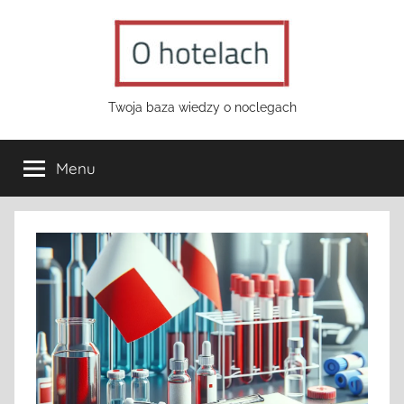
Przejdź
do
treści
o-
Twoja baza wiedzy o noclegach
hotelach.pl
Menu