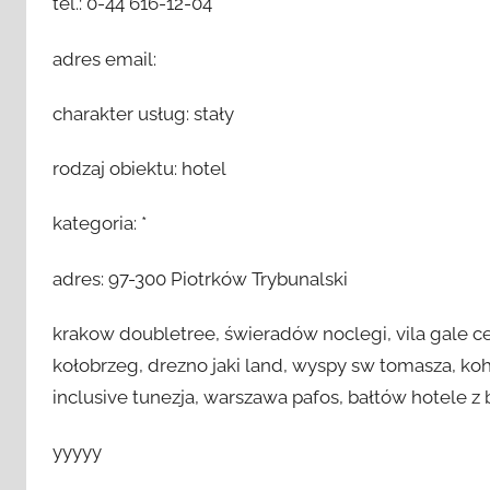
tel.: 0-44 616-12-04
adres email:
charakter usług: stały
rodzaj obiektu: hotel
kategoria: *
adres: 97-300 Piotrków Trybunalski
krakow doubletree, świeradów noclegi, vila gale ce
kołobrzeg, drezno jaki land, wyspy sw tomasza, koh k
inclusive tunezja, warszawa pafos, bałtów hotele 
yyyyy