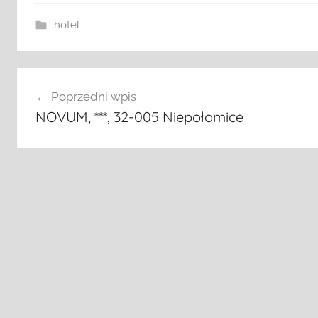
hotel
Nawigacja
Poprzedni wpis
wpisu
NOVUM, ***, 32-005 Niepołomice