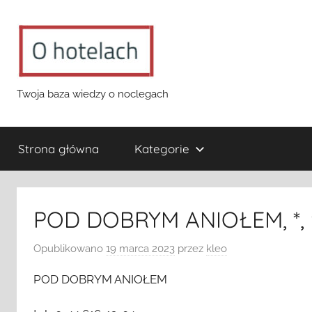
Przejdź
do
treści
o-
Twoja baza wiedzy o noclegach
hotelach.pl
Strona główna
Kategorie
POD DOBRYM ANIOŁEM, *, 9
Opublikowano
19 marca 2023
przez
kleo
POD DOBRYM ANIOŁEM