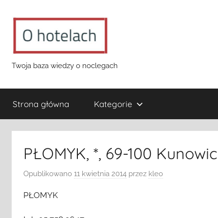
Przejdź
do
treści
o-
Twoja baza wiedzy o noclegach
hotelach.pl
Strona główna
Kategorie
PŁOMYK, *, 69-100 Kunowi
Opublikowano
11 kwietnia 2014
przez
kleo
PŁOMYK