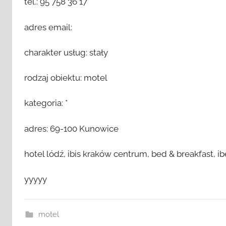
tel.: 95 758 36 17
adres email:
charakter usług: stały
rodzaj obiektu: motel
kategoria: *
adres: 69-100 Kunowice
hotel lódź, ibis kraków centrum, bed & breakfast, i
yyyyy
motel