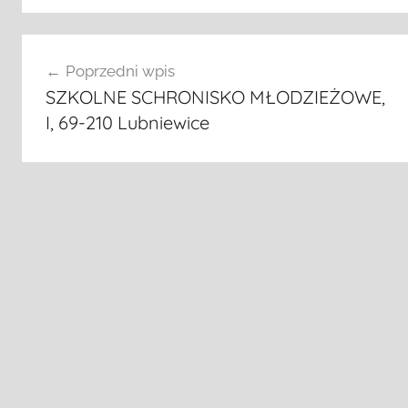
Nawigacja
Poprzedni wpis
wpisu
SZKOLNE SCHRONISKO MŁODZIEŻOWE,
I, 69-210 Lubniewice