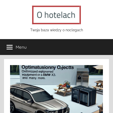
Przejdź
do
treści
o-
Twoja baza wiedzy o noclegach
hotelach.pl
Menu