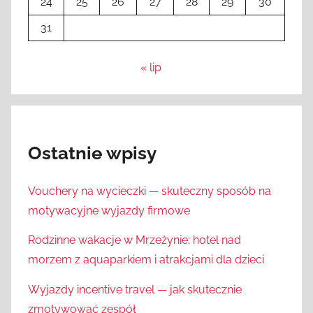
24
25
26
27
28
29
30
31
« lip
Ostatnie wpisy
Vouchery na wycieczki — skuteczny sposób na
motywacyjne wyjazdy firmowe
Rodzinne wakacje w Mrzeżynie: hotel nad
morzem z aquaparkiem i atrakcjami dla dzieci
Wyjazdy incentive travel — jak skutecznie
zmotywować zespół