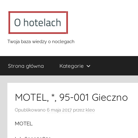
Przejdź
do
treści
o-
Twoja baza wiedzy o noclegach
hotelach.pl
Strona główna
Kategorie
MOTEL, *, 95-001 Gieczno
Opublikowano
6 maja 2017
przez
kleo
MOTEL