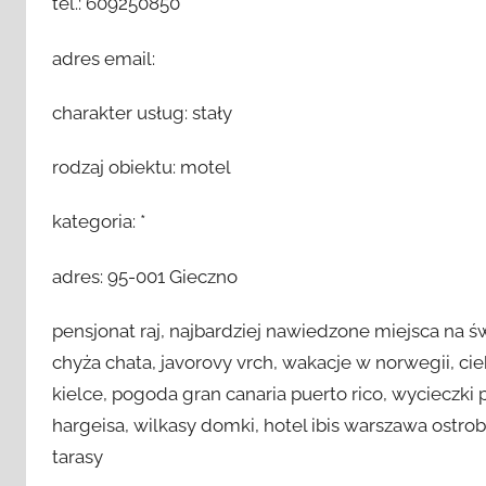
tel.: 609250850
adres email:
charakter usług: stały
rodzaj obiektu: motel
kategoria: *
adres: 95-001 Gieczno
pensjonat raj, najbardziej nawiedzone miejsca na św
chyża chata, javorovy vrch, wakacje w norwegii, ci
kielce, pogoda gran canaria puerto rico, wycieczk
hargeisa, wilkasy domki, hotel ibis warszawa ostro
tarasy