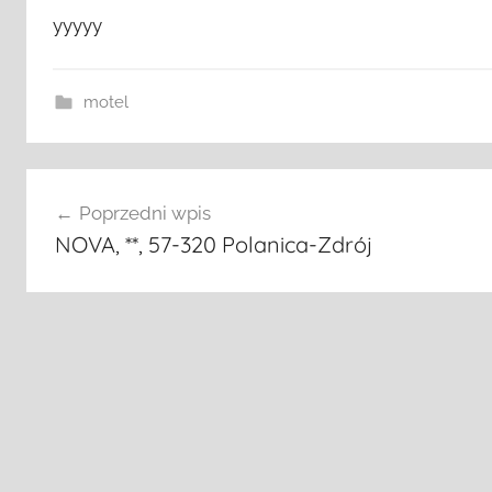
yyyyy
motel
Nawigacja
Poprzedni wpis
wpisu
NOVA, **, 57-320 Polanica-Zdrój