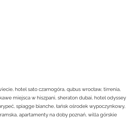
iecie, hotel sato czarnogóra, qubus wrocław, tirrenia,
ekawe miejsca w hiszpani, sheraton dubai, hotel odyssey
i prypeć, spiagge bianche, łańsk ośrodek wypoczynkowy,
bramska, apartamenty na doby poznań, willa górskie