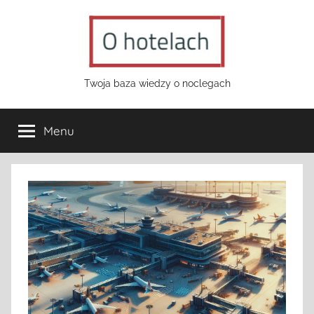
Przejdź
do
treści
o-
Twoja baza wiedzy o noclegach
hotelach.pl
Menu