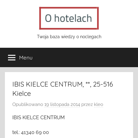
Przejdź
do
treści
o-
Twoja baza wiedzy o noclegach
hotelach.pl
Menu
IBIS KIELCE CENTRUM, **, 25-516
Kielce
Opublikowano
19 listopada 2014
przez
kleo
IBIS KIELCE CENTRUM
tel.: 41340 69 00