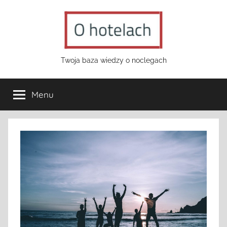
Przejdź
do
treści
o-
Twoja baza wiedzy o noclegach
hotelach.pl
Menu