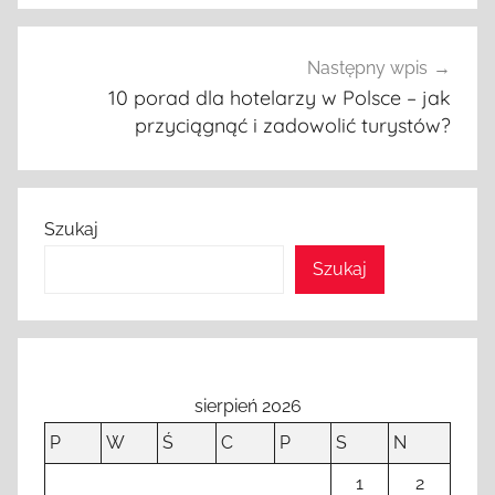
Następny wpis
10 porad dla hotelarzy w Polsce – jak
przyciągnąć i zadowolić turystów?
Szukaj
Szukaj
sierpień 2026
P
W
Ś
C
P
S
N
1
2