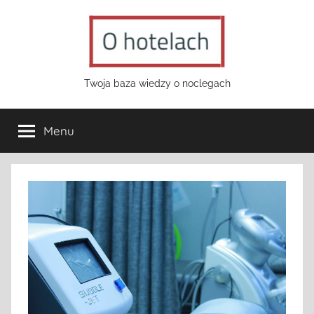
Przejdź
do
treści
o-
Twoja baza wiedzy o noclegach
hotelach.pl
Menu