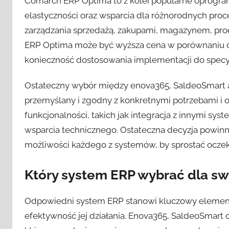
Comarch ERP Optima to z kolei popularne oprogramo
elastyczności oraz wsparcia dla różnorodnych pro
zarządzania sprzedażą, zakupami, magazynem, prod
ERP Optima może być wyższa cena w porównaniu do
konieczność dostosowania implementacji do specyfik
Ostateczny wybór między enova365, SaldeoSmart 
przemyślany i zgodny z konkretnymi potrzebami i 
funkcjonalności, takich jak integracja z innymi sy
wsparcia technicznego. Ostateczna decyzja powinna
możliwości każdego z systemów, by sprostać oczekiw
Który system ERP wybrać dla swo
Odpowiedni system ERP stanowi kluczowy element 
efektywność jej działania. Enova365, SaldeoSmart 