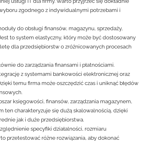
j usługi IT dla firmy. Warto przyjrzeć się dokładnie
wyboru zgodnego z indywidualnymi potrzebami i
oduły do obsługi finansów, magazynu, sprzedaży,
 Jest to system elastyczny, który może być dostosowany
zaletę dla przedsiębiorstw o zróżnicowanych procesach
wnie do zarządzania finansami i płatnościami.
egrację z systemami bankowości elektronicznej oraz
ięki temu firma może oszczędzić czas i uniknąć błędów
ansowych.
szar księgowości, finansów, zarządzania magazynem,
m ten charakteryzuje się dużą skalowalnością, dzięki
dnie jak i duże przedsiębiorstwa.
ględnienie specyfiki działalności, rozmiaru
rto przetestować różne rozwiązania, aby dokonać