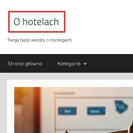
Przejdź
do
treści
o-
Twoja baza wiedzy o noclegach
hotelach.pl
Strona główna
Kategorie