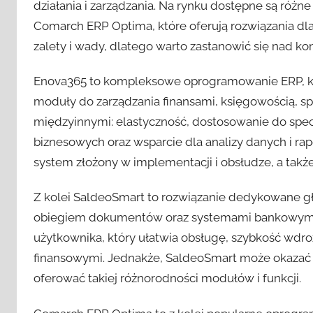
działania i zarządzania. Na rynku dostępne są różn
Comarch ERP Optima, które oferują rozwiązania dl
zalety i wady, dlatego warto zastanowić się nad k
Enova365 to kompleksowe oprogramowanie ERP, któr
moduły do zarządzania finansami, księgowością, 
międzyinnymi: elastyczność, dostosowanie do specy
biznesowych oraz wsparcie dla analizy danych i r
system złożony w implementacji i obsłudze, a takż
Z kolei SaldeoSmart to rozwiązanie dedykowane gł
obiegiem dokumentów oraz systemami bankowymi. Jeg
użytkownika, który ułatwia obsługę, szybkość wdro
finansowymi. Jednakże, SaldeoSmart może okazać 
oferować takiej różnorodności modułów i funkcji.