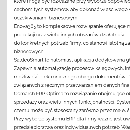
które mogą być rozważane przy wyborze odpowiednie
cechom tych systemów, aby dokonać właściwego 
oczekiwaniami biznesowymi.
Enova365 to kompleksowe rozwiązanie oferujące m
produkcji oraz wielu innych obszarów działalności.
do konkretnych potrzeb firmy, co stanowi istotną 
biznesowych.
SaldeoSmart to natomiast aplikacja dedykowana głó
Zapewnia automatyzację procesów księgowych, int
możliwość elektronicznego obiegu dokumentów. Dz
związanych z ręcznym przetwarzaniem danych fin
Comarch ERP Optima to rozwiązanie obejmujące ob
sprzedaży oraz wielu innych funkcjonalności. Syste
czemu może być stosowany zarówno przez małe, śre
Przy wyborze systemu ERP dla firmy ważne jest uwz
przedsiębiorstwa oraz indywidualnych potrzeb. Wa