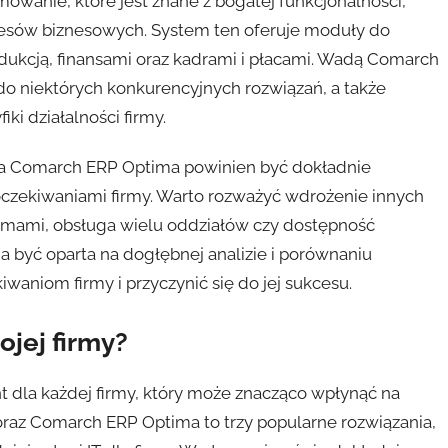
wanie, które jest znane z bogatej funkcjonalności,
cesów biznesowych. System ten oferuje moduły do
ukcją, finansami oraz kadrami i płacami. Wadą Comarch
 niektórych konkurencyjnych rozwiązań, a także
i działalności firmy.
a Comarch ERP Optima powinien być dokładnie
oczekiwaniami firmy. Warto rozważyć wdrożenie innych
stemami, obsługa wielu oddziałów czy dostępność
 być oparta na dogłębnej analizie i porównaniu
aniom firmy i przyczynić się do jej sukcesu.
jej firmy?
dla każdej firmy, który może znacząco wpłynąć na
oraz Comarch ERP Optima to trzy popularne rozwiązania,