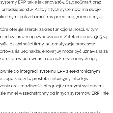
e systemy ERP, takie jak enova365, SaldeoSmart oraz
a przedsiębiorstw. Każdy z tych systemów ma swoje
onkretnymi potrzebami firmy przed podjęciem decyzji.
e oferuje szeroki zakres funkcjonalności, w tym
sprzedażą oraz magazynowaniem. Zaletami enova365 są
fiki działalności firmy, automatyzacja procesów
aportowania. Jednakże, enova365 może być uznawana za
e droższa w porównaniu do niektórych innych opcji.
ównie do integracji systemu ERP z elektronicznym
o zalety to prostota i intuicyjny interfejs
żenia oraz możliwość integracji z różnymi systemami
się mniej wszechstronny od innych systemów ERP i nie