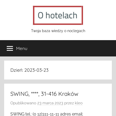
Przejdź
do
treści
o-
Twoja baza wiedzy o noclegach
hotelach.pl
Menu
Dzień:
2023-03-23
SWING, ****, 31-416 Kraków
Opublikowano
23 marca 2023
przez
kleo
SWING tel.: (0 12)311-11-11 adres email: